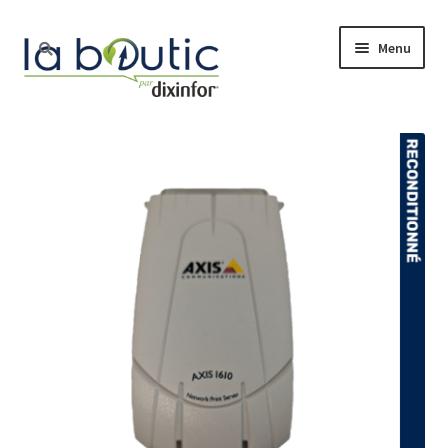
Menu
Accueil
Boutique
Free Pro
Actualité
Nos services
Le blog