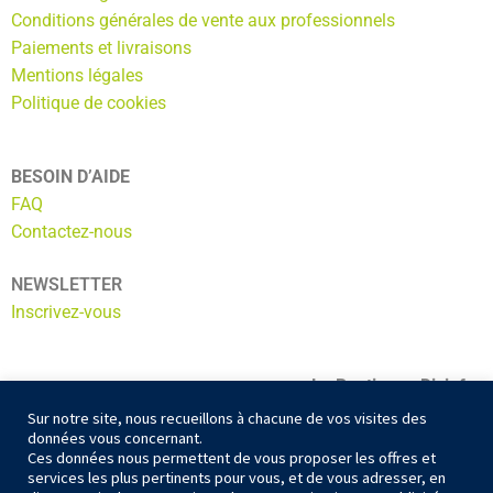
Conditions générales de vente aux professionnels
Paiements et livraisons
Mentions légales
Politique de cookies
BESOIN D’AIDE
FAQ
Contactez-nous
NEWSLETTER
Inscrivez-vous
La Boutic par Dixinfor
ADN ECOSERVICES
Sur notre site, nous recueillons à chacune de vos visites des
données vous concernant.
56 Av. du Général Gallieni
Ces données nous permettent de vous proposer les offres et
10300 Sainte Savine
services les plus pertinents pour vous, et de vous adresser, en