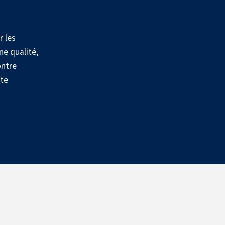
r les
ne qualité,
ontre
te