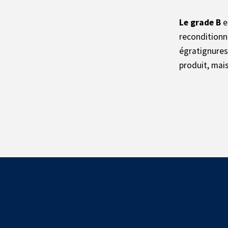
Le grade
B
e
reconditionné
égratignures,
produit, mais