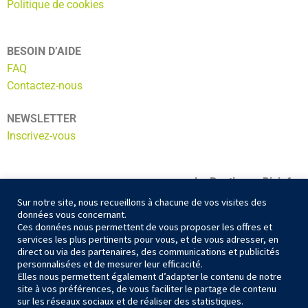
Politique de cookies
BESOIN D’AIDE
FAQ
Contactez-nous
NEWSLETTER
Inscrivez-vous
La Boutic par Dixinfor
ADN ECOSERVICES
Sur notre site, nous recueillons à chacune de vos visites des
données vous concernant.
56 Av. du Général Gallieni
Ces données nous permettent de vous proposer les offres et
10300 Sainte Savine
services les plus pertinents pour vous, et de vous adresser, en
contact@la-boutic.fr
direct ou via des partenaires, des communications et publicités
personnalisées et de mesurer leur efficacité.
03 25 74 94 15
Elles nous permettent également d’adapter le contenu de notre
site à vos préférences, de vous faciliter le partage de contenu
sur les réseaux sociaux et de réaliser des statistiques.