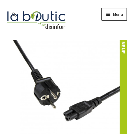
Menu
Accueil
Boutique
Free Pro
Actualité
Nos services
Le blog