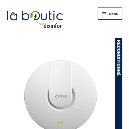
Menu
Accueil
Boutique
Free Pro
Actualité
Nos services
Le blog