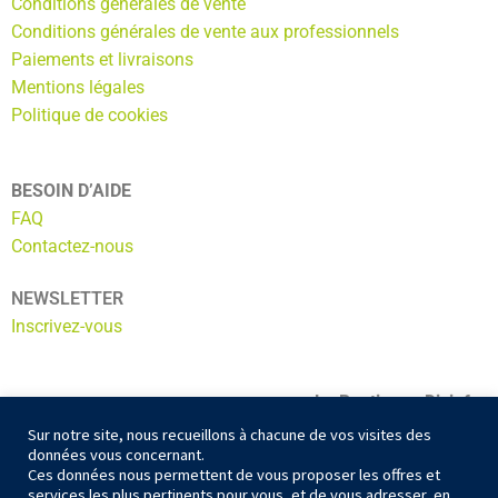
Conditions générales de vente
Conditions générales de vente aux professionnels
Paiements et livraisons
Mentions légales
Politique de cookies
BESOIN D’AIDE
FAQ
Contactez-nous
NEWSLETTER
Inscrivez-vous
La Boutic par Dixinfor
ADN ECOSERVICES
Sur notre site, nous recueillons à chacune de vos visites des
données vous concernant.
56 Av. du Général Gallieni
Ces données nous permettent de vous proposer les offres et
10300 Sainte Savine
services les plus pertinents pour vous, et de vous adresser, en