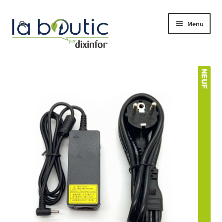
Menu
Accueil
Boutique
Free Pro
Actualité
Nos services
Le blog