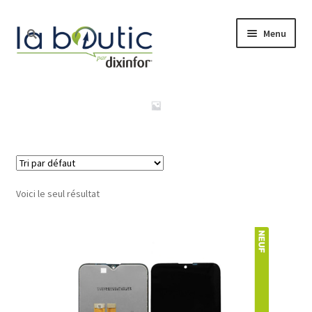
Menu
Accueil
Boutique
Free Pro
Voici le seul résultat
Actualité
Nos services
Le blog