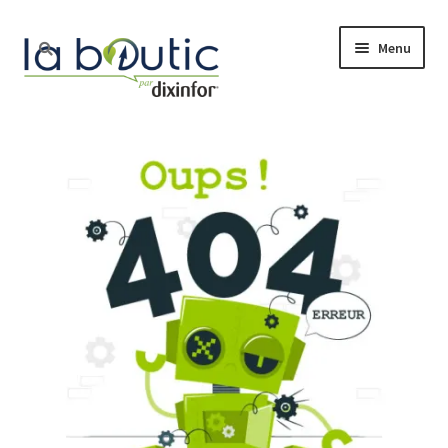
Menu
Accueil
Boutique
Free Pro
Actualité
Nos services
Le blog