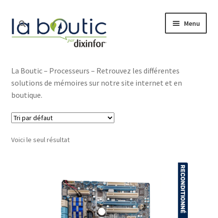
Menu
Accueil
La Boutic – Processeurs – Retrouvez les différentes
solutions de mémoires sur notre site internet et en
Boutique
boutique.
Free Pro
Voici le seul résultat
Actualité
Nos services
Le blog