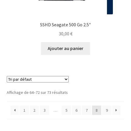
SSHD Seagate 500 Go 2.5″
30,00
€
Ajouter au panier
Affichage de 64–72 sur 73 résultats
1
2
3
…
5
6
7
8
9