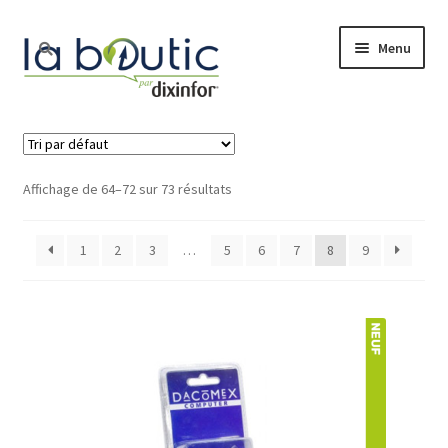
Menu
Accueil
Boutique
Affichage de 64–72 sur 73 résultats
Free Pro
1
2
3
…
5
6
7
8
9
Actualité
Nos services
Le blog