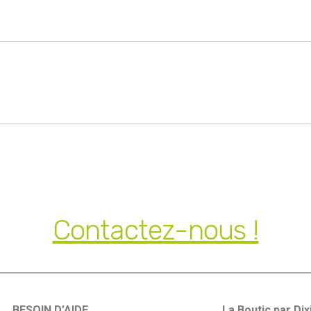
Contactez-nous !
BESOIN D’AIDE
La Boutic par Dix