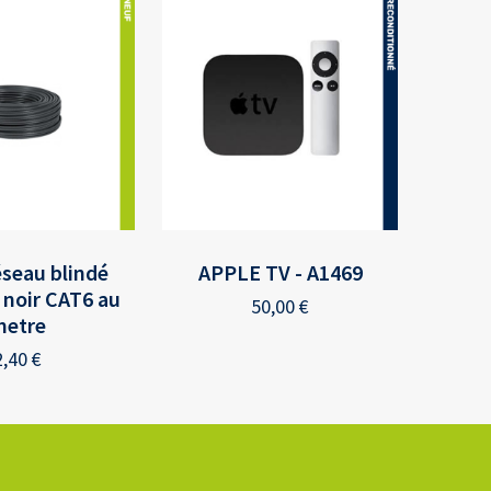
éseau blindé
APPLE TV - A1469
 noir CAT6 au
50,00
€
metre
2,40
€