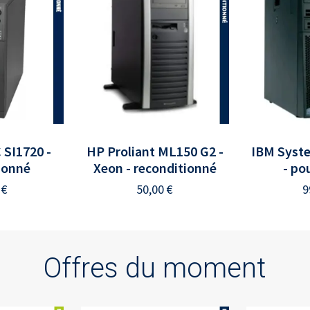
 SI1720 -
HP Proliant ML150 G2 -
IBM Syste
ionné
Xeon - reconditionné
- po
0
€
50,00
€
9
Offres du moment