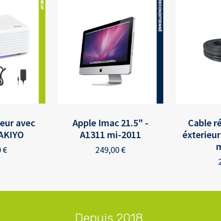
teur avec
Apple Imac 21.5" -
Cable r
 AKIYO
A1311 mi-2011
éxterieur
0
€
249,00
€
Depuis 2018,