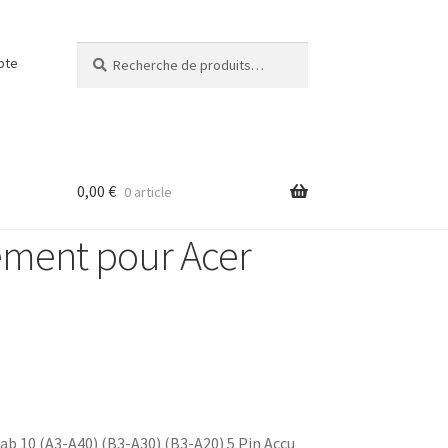
Recherche
pte
0,00
€
0 article
ement pour Acer
b 10 (A3-A40) (B3-A30) (B3-A20) 5 Pin Accu