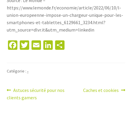
Source : Le Monde –
https://www.lemonde.fr/economie/article/2022/06/10/l-
union-europeenne-impose-un-chargeur-unique-pour-les-
smartphones-et-tablettes_6129661_3234.html?
utm_source=dlvr.it&utm_medium=linkedin
Fa
T
E
Li
P
ce
wi
m
n
ar
b
tt
ai
ke
ta
o
er
l
dI
ge
Catégorie :
-
o
n
r
k
Astuces sécurité pour nos
Caches et cookies
clients gamers