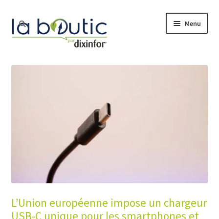
Menu
Accueil
Boutique
Free Pro
Actualité
Nos services
Le blog
L’Union européenne impose un chargeur
USB-C unique pour les smartphones et